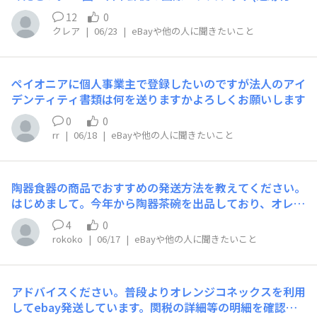
して1.送料もしくは本体価格に上乗せして(大幅に値上げ
で商品を送りました。６月２日発送→6月9日(到着国の税
となりますが)DDP対応のクーリエで送る。デメリットは
12
0
関)そこから2週間以上動きがありません。到着予定日は6
価格が上がること。2.あらかじめサイト上や、バイヤーに
クレア
|
06/23
|
eBayや他の人に聞きたいこと
月19日〜7月5日なので、まだ猶予はあるのですが、それ
向けて到着時に関税を支払うようお願いする。デメリット
にしても長いなと心配になり、日本郵便は調査依頼を昨日
は購入後や、到着時にキャンセルされる可能性がある。3.
出しました。税関でこんなに長く止まることはあるのでし
EU圏での販売はしない品目ごとに3ユーロとのことです
ペイオニアに個人事業主で登録したいのですが法人のアイ
ょうか？lossの番号もきちんと記載してだしました。相手
が、+徴収手数料もかかりますよね？実質いくらなのかわ
デンティティ書類は何を送りますかよろしくお願いします
方にも念のため確認してみたところまだ届いてないとのこ
からない状態でバイヤーが払うとは限らないと思っていま
とでした。このような場合他にできる対策はないのでしょ
0
0
す。皆さんはどのような対策を取られていますでしょう
うか？到着予定日過ぎてから動くと遅いのではないかと、
rr
|
06/18
|
eBayや他の人に聞きたいこと
か？差し支えなければ教えてください。よろしくお願いし
あれから考えてしまって・・・。日本郵便を使ったのがい
ます。
けなかったのでしょうか？
陶器食器の商品でおすすめの発送方法を教えてください。
はじめまして。今年から陶器茶碗を出品しており、オレン
ジコネックスを利用してFedex発送を行っております。し
4
0
かし最近事件が2件起こりました。1件目が商品の破損で
rokoko
|
06/17
|
eBayや他の人に聞きたいこと
す。木箱入りの陶器茶碗を外箱から5mmの厚さになるほ
ど梱包(茶碗単体も梱包）を行いましたが、茶碗が粉々で
木箱は大きくひび割れしていました。しかし梱包が厚さ8
アドバイスください。普段よりオレンジコネックスを利用
㎜以上ないと補償対象外と言われてしまいました。実際に
してebay発送しています。関税の詳細等の明細を確認し
厚さ8㎜での梱包を試しましたが、かなり大きい箱が必要