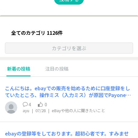
全てのカテゴリ 1126件
カテゴリを選ぶ
新着の投稿
注目の投稿
こんにちは。ebayでの販売を始めるために口座登録をし
ていたところ、操作ミス（入力ミス）が原因でPayoneer
アカウントが永久閉鎖されてしまいました。不正な意図は
4
0
一切なく、純粋な手続き上のミスです。正しい本人確認書
ayu
|
07/28
|
eBayや他の人に聞きたいこと
類や銀行口座の用意はありますので、Payoneer側への再
審査の取り次ぎ、または連携のやり直しができないか助け
ていただけないでしょうか？
ebayの登録等をしております。超初心者です。すみませ