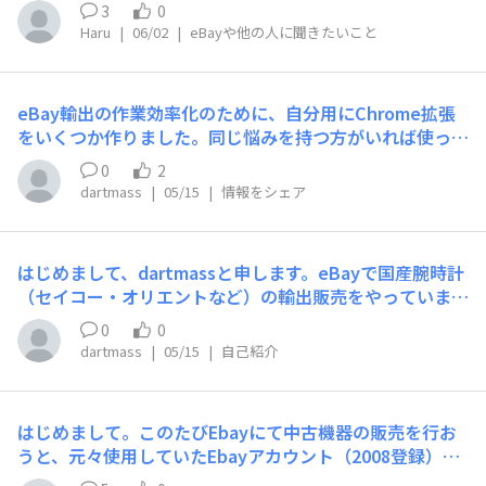
です。下記画像の出品エラーが出ます。一方でPayoneer
を教えてほしいとメールが来た。送金した額と日本の自分
3
0
との連携はできており、出品可能とのメールをebayから
の銀行口座を回答した。直近の支払い（ペイオニアから
Haru
|
06/02
|
eBayや他の人に聞きたいこと
いただいています。(ebayからいただいたメールの本文
の）は、日本の銀行ではなく、海外の口座であると回答あ
「You can continue listing and selling on eBayThanks
り。もう一度、「直近の送金額か送金者名、身分証明書の
for providing Payoneer with the information they req
番号」を教えてほしいとのことで、同じ内容を画像と共に
eBay輸出の作業効率化のために、自分用にChrome拡張
uested. Payoneer verified your updated details, so no
送信した。「確認が取れ次第、パスワードのリセットおよ
をいくつか作りました。同じ悩みを持つ方がいれば使って
thing else is needed from you.」)同じような状況で解
び二段階認証のリセットを実施させていただきます。」と
みてください。すべて無料です。① eBay Payout 内訳Pa
決された方、また有識者の方いましたらご教示いただけま
0
2
のことでした。ペイオニアの確認間違いであればいいので
youtごとに売上・手数料・返金を自動で整理して表示し
すと大変助かります。
dartmass
|
05/15
|
情報をシェア
すが、資金が不正送金されていたらと不安です。何か少し
ます。「今月の入金に何の売上が含まれているのか」を手
でもヒントになることがあれば非常に助かります。
動で突き合わせる作業がなくなります。週・月・年単位の
フィルターにも対応しています。→ https://chromeweb
はじめまして、dartmassと申します。eBayで国産腕時計
store.google.com/detail/ebay-payout-%E5%86%85%
（セイコー・オリエントなど）の輸出販売をやっていま
E8%A8%B3/jbbfleahjoliokhlaagoedadkdbpdiaf② eBa
す。転売を始めてから出品・仕入れリサーチ・収支管理な
y Sourcing CheckereBayの商品ページから型番を自動抽
0
0
ど手作業が多くて、効率化を試行錯誤している日々です。
出し、Amazon・Yahoo!ショッピング・メルカリ・ヤフ
dartmass
|
05/15
|
自己紹介
最近は自分の作業を楽にするために、Chrome拡張機能を
オクをワンクリックで検索します。為替レートも自動換算
いくつか自作してみました。同じようにeBayで活動して
されるので、仕入れ判断がその場でできます。→ https://
いる方と情報交換できればと思い、参加しました。よろし
chromewebstore.google.com/detail/ebay-sourcing-c
はじめまして。このたびEbayにて中古機器の販売を行お
くお願いします！
hecker/fijibelgckmbkimepcokomhkpckahlem③ Watc
うと、元々使用していたEbayアカウント（2008登録）へ
hSoldCheck腕時計（腕時計以外にも使えます）のページ
payoneerの新規登録及び紐付けを行おうとしたところ、