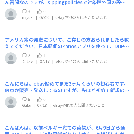
ん質問なのですが、sippingpoliciesで対象除外国の設定
をしております。まだ、初心者ですので、アメリカ本土、
3
0
香港、シンガポール、オーストラリア以外の国は除外国に
miyuki
|
07/20
|
eBayや他の人に聞きたいこと
したい状況です。香港、シンガポール、オーストラリアの
チェックボックスは外し、対象国にしたのですが、アメリ
カ本土のチェックボックスが見つかりません。。そもそも
アメリカ宛の発送について、ご存じの方おられましたら教
アメリカ本土は、対象除外国にならないので、この除外国
えてください。日本郵便のZonosアプリを使って、DDPで
のところにないという認識でよろしいのでしょうか？
アメリカへ発送した場合、関税に間違いがあった場合など
2
1
の追加の請求は誰にされるのでしょうか？ebayスピード
クレア
|
07/17
|
eBayや他の人に聞きたいこと
パックエコノミーだと、数ヶ月後に調整が入り追徴される
ことが多いです。郵便局に確認したところ、わからないと
言われてしまいました。バイヤーに追加の関税がいくのは
こんにちは。ebay始めてまだ3ヶ月くらいの初心者です。
避けたいです。商品によって、発送業者を使い分けたいの
何点か販売・発送してるのですが、先ほど初めて新規のバ
で、ご存じでしたら教えてください。よろしくお願いしま
イヤーから購入確認用のQRコードを送られてきました。
す。
6
0
どうやらセラーがQRコードを読んで確認するようです。
Gaku
|
07/13
|
eBayや他の人に聞きたいこと
すごく怪しいと感じたのですが、通常なのでしょうか？も
し同じ方いましたらどう対応されましたか？
こんばんは、以前ベルギー宛ての荷物が、6月9日から通