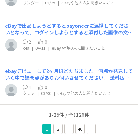
s」にチェックを入れる。・ソート順は「Ended Recentl
サンダー
|
04/25
|
eBayや他の人に聞きたいこと
y」にする。こうすることで、フィギュアで直近の売れた
順に表示される想定ですが、そうなりません。今同じ条件
でソートすると1か月ほど前に終了したものが突然出てき
eBayで出品しようとするとpayoneerに連携してくださ
たりします。スクショを添付しました。気になったため問
いとなって、ログインしようとすると添付した画像の文字
い合わせさせてください。よろしくお願いします。
が表示されて先に進めません。解決策を教えていただけな
2
0
いでしょうか？よろしくお願いいたします。
k4a
|
04/11
|
eBayや他の人に聞きたいこと
ebayデビューして2ヶ月ほどたちました。何点か発送して
いく中で疑問点がありお伺いさせてください。 送料込み
価格にすると、商品価格＋送料に関税がかかってきてとて
4
0
も損したように感じます。 とくに小さくて軽いもので、
クレア
|
03/30
|
eBayや他の人に聞きたいこと
薄利なものを送料込みで出品した時に、利益がほとんどな
い状態になってしまいます。 目にに留まりやすいよう、
検索が有利になるようにと思うと送料込みで出品したいで
1-25件 / 全1126件
すし、競合者もそのようにしているし・・・。 また、送
料が30ドル近くなってしまう商品なども、送料込みで出
1
2
…
46
›
品したほうが買ってもらいやすいと送料込みで出品してい