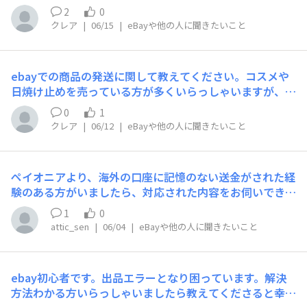
ていると、いくつもの商品に追加関税が取られていて、驚
で送料が大幅に高くなります…。2件目はFDA通過料の発
2
0
いています。以前こちらでご相談させてもらった時、食品
生です。今まではなかったのですが、1商品が税関で止ま
クレア
|
06/15
|
eBayや他の人に聞きたいこと
にはそういうことがあるとのことでしたが、今回は、新品
りFedexから追加情報として「製造会社名と郵便番号から
の衣類や、雑貨等です。衣類も中国さんだと関税が高いと
の住所」を求められました。すぐに返信し無事通関はされ
思い、ベトナム産など日本と同じ税率(ですよね？)国を選
ましたが、後日「FDA通過料4,960円」追加請求されまし
ebayでの商品の発送に関して教えてください。コスメや
んでいます。向こうで勝手に中国産と誤認したのでしょう
た。こちらも問い合わせしましたが、食器はFDAへの食品
日焼け止めを売っている方が多くいらっしゃいますが、そ
か?日本製のファブリックなども追加関税になっていま
関連施設の登録や事前通知は必要ないが、FDA審査該当品
のような商品は発送できるのでしょうか？大抵のコスメに
す。ebayやる意味ある？というくらいなんだか利益取れ
0
1
ということで今後も請求の可能性があるということでし
はアルコール(エタノール)などが含まれているし、物によ
ないと思ってしまいました。皆さんはどう対処しています
クレア
|
06/12
|
eBayや他の人に聞きたいこと
た。これは、他の発送方法でも同じような金額で請求され
っては可燃性とかかれていたり、液体のものもあります。
か？また追加関税の理由は知ることはできないのでしょう
る可能性があるのでしょうか？回避するためのコマーシャ
調べてみてたのですが、液体はオレンジコネックスでは扱
か?
ルインボイスの入力方法があれば教えていただけます幸い
えないとのこと。またアルコール含有量によっては航空法
です。ということで、Fedex以外の発送方法を検討してお
ペイオニアより、海外の口座に記憶のない送金がされた経
に抵触するため、日本郵便やFedEx等でも不可とのことで
ります。皆様のアドバイスをいただけますと幸いです！
験のある方がいましたら、対応された内容をお伺いできま
した。ですが、日本からも海外からも売ってる方(販売実
すと幸いです。私は、下記のような経緯があり、ペイオニ
績あり)がいます。これは何か特別な許可や発送方法があ
1
0
アカスタマーケアに確認していただいているところです。
るのでしょうか？ちなみに同じものを私も販売しようと思
attic_sen
|
06/04
|
eBayや他の人に聞きたいこと
ペイオニアにログイン時、「パスワードの有効期限が切れ
いましたが、発送できない商品でした。
ている」と表示。新しいパスワードを求められ入力する
が、「エラーが発生しました」と表示されログイン不可。
ebay初心者です。出品エラーとなり困っています。解決
PCからはロックされていると表示されたため、カスタマ
方法わかる方いらっしゃいましたら教えてくださると幸い
ーケアに連絡。カスタマーケアより直近の送金額か送金先