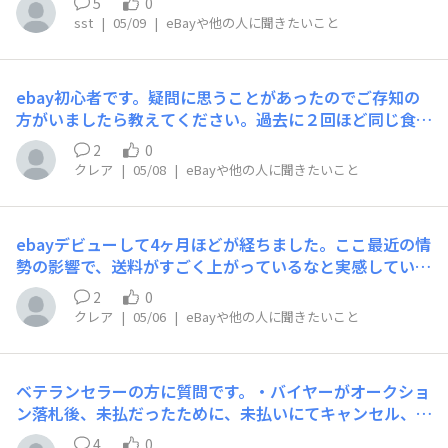
5
0
を開くと、モデル番号を自動検出してeBayの落札履歴を
免許証での認証OK→住所確認で8回ほど弾かれ詰まってお
sst
|
05/09
|
eBayや他の人に聞きたいこと
サイドパネルに表示します。相場確認のために別タブを開
ります。提出書類はTEPCO請求書水道代請求書クレジッ
く手間がなくなります。セイコー・グランドセイコー・カ
ト会社の契約書PDFEbay側の登録を全て見直しまして、
シオ・ロレックスなど主要ブランドに対応しています。→
一箇所請求先の電話番号が一致していない事を発見して修
https://chromewebstore.google.com/detail/watchso
ebay初心者です。疑問に思うことがあったのでご存知の
正、再度紐付け操作で一連の書類提出→NG過去ログ参照
ldcheck/gnbliannpbjphmdnmbchedicihepmfdb④ Wat
方がいましたら教えてください。過去に２回ほど同じ食品
しましたが住民票でもNGな投稿を多数見かけましたので
chill for eBay国産時計（セイコー・シチズン・オリエン
をDHLを使い、アメリカへ送りました。後日、明細を確認
どうしたものかと。payoneerサポートも正規ユーザのみ
2
0
トなど）をeBayに出品する際、型番からブランド・モデ
すると、当初の推定関税の2倍が追徴され、さらに立替手
の権限のようでログイン後に審査中のページへ強制リダイ
クレア
|
05/08
|
eBayや他の人に聞きたいこと
ル・ムーブメント・説明文をワンクリックで自動入力しま
数料までもが引かれていました。２回ともです。そのせい
レクト。アプリ版のほうも審査中でフリーズ状態。何の申
す。CSVで独自データベースも作れます。→ https://chro
で、ほぼ利益なしで商品を販売したことになります。こう
し立ても出来ず八方ふさがり状態です。月曜に住民票を出
mewebstore.google.com/detail/watchill-for-ebay/m
いうことは普通にあるのでしょうか？同じものばかりが追
す予定です。この状態で全て新規アカウント作り直して取
ebayデビューして4ヶ月ほどが経ちました。ここ最近の情
dholfbdahedbncbndmogikihgfeaenc使ってみた感想や
徴されるのであれば、最初から推定関税を高めに取って欲
り直しなどで通る可能性はあるのでしょうか？
勢の影響で、送料がすごく上がっているなと実感していま
改善要望があればぜひ教えてください。
しいと思うのですが・・・。その度に追徴立替手数料(10
す。前回送った商品の送料が今回は1000円近くアップし
00円弱)まで取られると痛いです。発送した食品が送料込
2
0
ていて、利益はが削られるばかりです。だからと言って値
みで設定していたので、このようなことになるのでしょう
クレア
|
05/06
|
eBayや他の人に聞きたいこと
上げすると売れない、見てもらえない。広告を付けるとま
か？ラベル発行の時点で推定関税をほぼ正確にして欲し
た利益が削られるし。７月からは、一部商品において安全
い。と思うのは無理なのでしょうか？このような経験され
管理の証明書を添付しないといけない。などとてもやりに
た方対策等どうしていますか?送料別にすれば追徴関税が
ベテランセラーの方に質問です。・バイヤーがオークショ
くいと感じています。やはり送料なり、販売品なりどちら
少なく済むのかな？など考えているのですが。わから
ン落札後、未払だったために、未払いにてキャンセル、ま
かの価格を上げるしかないのでしょうか？
ず・・・。DHLにも相談してみるつもりですがなかなか繋
たブロックリストへ登録。・その後別IDで別の商品を落
4
0