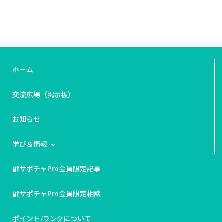
ます。 みなさんはどのように送料込みと関税のバランス
を取っていますか？ 教えてください。よろしくお願いし
ます🙇‍♀️
ホーム
交流広場（掲示板）
お知らせ
学び＆情報
🔐サポチャPro会員限定記事
🔐サポチャPro会員限定相談
ポイント/ランクについて