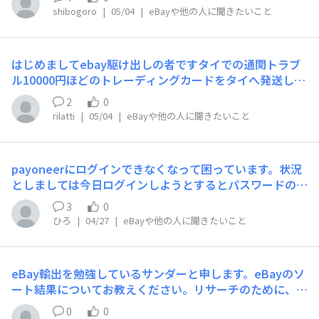
がらず・・・ご存知の方おられましたら教えてください。
札。私は同一人物とは分からず、支払いがあったため商品
shibogoro
|
05/04
|
eBayや他の人に聞きたいこと
を郵送。・商品到着後、写真より傷が広がっているとのク
レームでリターンリクエスト。(本当に広がっているの
か、困難なレベル)・部分返金を申し出するも相手は拒
はじめましてebay駆け出しの者ですタイでの通関トラブ
否。・バイヤーへは、傷の写真のアップ部分だけでなく、
ル10000円ほどのトレーディングカードをタイへ発送しま
全体が分かる写真を送るようにお願い。・eBayカスタマ
した。（早い便を希望されたのでFEDEXで送りました。）
ーへは別IDでの落札はポリシー違反であること、また現状
2
0
翌日タイへは届いたのですが通関業者を挟むなどで手数料
を報告済み。なお、落札金額は25ドルほどのものなの
rilatti
|
05/04
|
eBayや他の人に聞きたいこと
がかかるトータルでカード以上のコスト(何万円単位)がか
で、全額返金しても実害そのものは少ないです。当方のセ
かると連絡が来ているらしいのです。そして保管料が一日
ラーパフォーマンス・トップセラー(評価数5,000以上)・1
あたり600バーツもかかるようです・・・EMSなど日本郵
00%Positive Feedback・約1600件のTransaction→0.
payoneerにログインできなくなって困っています。状況
便で送った際にはこのようなことはなかったのですがこの
3%以上がBelow Standardになるので、4件まではDefec
としましては今日ログインしようとするとパスワードの期
場合はこちらに非はあるのでしょうかどうするのがベスト
tがついても問題ない現在、上記状況です。バイヤーがそ
限が切れたのでパスワードを変更してください。とメッセ
なのか悩んでおります。ご存じの方がいらしたらお教えい
3
0
もそもポリシー違反をしていることからも、エスカレーシ
ージが出ました。なのでパスワードを変更してログインし
ただけますと幸いです。よろしくお願いいたします。
ひろ
|
04/27
|
eBayや他の人に聞きたいこと
ョンさせ、ebayの判断を待つことも考えてますが、皆様
ようとすると、このパスワードはロックされています。３
ならいかがされますか？少額なので全額返金してとっとと
０分たってからログインするかパスワードをリセットして
クローズさせてもよいのですが、こういうバイヤーは他で
ください。とメッセージが出ます。しかし３０分たってか
も同じような事をやってきたことが想像できるので、懲ら
eBay輸出を勉強しているサンダーと申します。eBayのソ
らログインしようとしても同じメッセージが表示されてロ
しめたい気持ちもあります。
ート結果についてお教えください。リサーチのために、例
グインができません。このような場合どうしたらいいでし
えば・ワードを「figure」で検索する。・「Sold Item
ょうか？
0
0