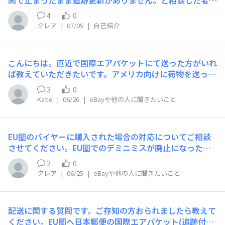
関で止まったまま追跡更新がありません。と相談した者で
す。配送予定日の7月5日も過ぎそうです。サポートへ相談
4
0
したところ、「配送中であればすぐに返金する必要はない
クレア
|
07/05
|
自己紹介
が、追跡が長期間更新されない場合はセラーに不利になる
可能性がある」と案内されました。日本郵便にも調査を依
頼していますが、現時点では相手国から回答はありませ
こんにちは。直近で国際エアパケットにて送った方がいれ
ん。このようなケースを経験された方はいらっしゃいます
ば教えていただきたいです。アメリカ向けに荷物を送った
か？期限を過ぎても配達されない場合、皆さんならどのタ
のですがまだアメリカに到着していないようなのです。6/
イミングで返金対応をされますか？教えていただけると幸
3
0
13に国際交換局から発送された荷物がまだ国際交換局を
いです。よろしくお願いいたします。
Katie
|
06/26
|
eBayや他の人に聞きたいこと
出発したまま（ステータスが「国際交換局から発送」のま
ま）で、アメリカに上陸した形跡がありません。（日本郵
便のサイト、UPSP、Parcelsアプリなど見てみましたが同
EU圏のバイヤーに購入された場合の対応についてご相談
じでした）W杯で遅延しているとも聞いたのですが、皆さ
させてください。EU圏でのデミニミスが廃止になったの
ん状況いかがでしょうか？※6/15にインド向けに送った
で、今後EU圏のバイヤーに購入したされた場合、どう発
荷物は6/22にいつも通り到着していたので、全世界的に遅
2
0
送するか困っています。私の商品は平均25ドルくらいの小
れているわけではないのかな…と思ったりしまして。
クレア
|
06/25
|
eBayや他の人に聞きたいこと
さなものが、ほとんどなので、日本郵便の国際エアパケッ
トで発送していきたいと思っています。ですが日本郵便が
EU圏でのDDPに対応していないようです。speed pack の
配送に関する質問です。ご存知の方おられましたら教えて
DHLかFedExだとかなり送料が上がりますし・・・対策と
ください。EU圏へ日本郵便の国際エアパケット(追跡付)