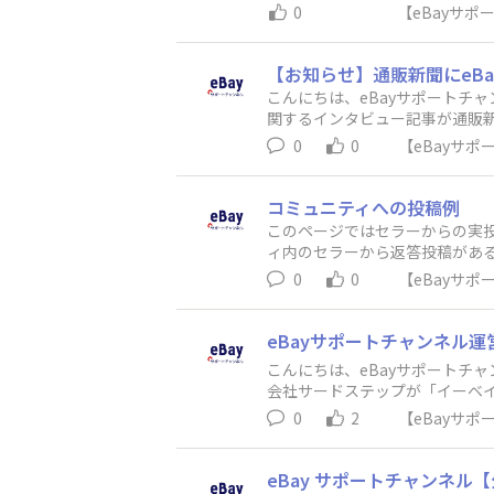
っかけ、どんな物を販売してい
0
【eBayサ
さい！eBayサポートチャンネ
ションに役立ててください。 
ス とっても便利等、成功・失敗
上が〇〇USD達成！”・”こん
【お知らせ】通販新聞にeBa
メンバーがいるかもしれません。・
こんにちは、eBayサポートチ
な仲間がいたら いいのに”等
関するインタビュー記事が通販新
軽に書き込んでください。”梱包
0
0
【eBayサ
ください。2．お知らせeBay
いお知らせを公開します。3．学
信します。4．学び・情報運営事
コミュニティへの投稿例
P ※Managed Payment
このページではセラーからの実
ています。6．マイページ「ア
ィ内のセラーから返答投稿がある
介」「ポイント・ランク」「ア
ニュー共に基本的な使い方は同じ
0
0
【eBayサ
きます。コメントしよう！気にな
コメント以外にも[いいね]で反
eBayサポートチャンネル運営会社
こんにちは、eBayサポートチ
会社サードステップが「イーベイ・ジャパ
ました🎊【イーベイ・ジャパン「eB
0
2
【eBayサ
ところで放映されております。＜(株)サード
ーベイ・ジャパンプレスリリース＞https:
w.ebay.co.jp/ebayjap
eBay サポートチャンネル【