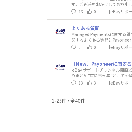
れていたとしても、これが完了画面で
ードを設定しながら開設を進めてください。-----
す。ご迷惑をおかけしており申し訳ございま
表示されます。大事なのは"succ
ー※別途Payoneerからは
13
0
【eBayサ
す。 以上、Managed Pay
エラーであることが確認されて
す。
申し上げます。1. sync your p
ates?’より情報更新いただけま
よくある質問
ドが登録できないエラー「We couldn't
Managed Paymentsに関
のシステムにて起こっているエ
関するよくある質問2. Payon
をお試しいただくようお願い申し上
2
0
【eBayサ
さい。②Billing addr
っている場合に追加でご確認いた
すが、Payoneerからのメール
【New】Payoneerに関す
出前の工程が完了しているかご確認
eBay サポートチャンネル開設
確認書類提出前までのプロセス
りまとめ"質問事例集"として公
心よりお礼申し上げます。本ページの
13
3
【eBayサ
イプの変更は可能でしょうか？A
トの解約後再開設をお願いいたします。htt
が、Payoneerの登録情報の変
1-25件 / 全40件
場合：手続きが簡単な「Payone
カウント登録情報変更」の申請
上記「Payoneerアカウント解
https://payoneer-japa
ファイルの設定から確認可能です。------
は個人名か屋号個人：上記の明記がなく、メール