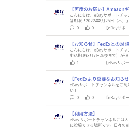
は以下の対応を行いたいと思い
は今後削除対象となります。コミ
【再度のお願い】Amazo
しょう！eBayサポートチャン
こんにちは、eBayサポートチ
答期限「2022年8月25日（
回答をよろしくお願いいたします
0
0
【eBayサ
間：3分程度設問数：9問 ※7問
nギフト券1,300円分をプレゼ
【お知らせ】FedExとの対
こんにちは、eBayサポートチャ
申込期限(3月7日深夜まで）が
xとの対談オンラインセミナー概要ページ】ht
1
【eBayサ
って日本郵政からの発送が制限さ
EMSが値上がりし、更にその
ンサルが質問してみる取り組みで
【FedExより重要なお知
る方も、疑問点を直接聞いてみ
eBayサポートチャンネルをご
かおられるようでして、比較検
い！ 令和4
とはないようのですので是非気
輸出サービスにおける特別取扱料
0
0
【eBayサ
コンタクトして聞いてみるのもあ
社のサービスをご利用いただき
だけるよう、日本発輸出貨物に
む）からのご出荷には、これまでの
【利用方法】
dex.com）までお問い合わ
eBay サポートチャンネルに
ご了承ください。今後とも私ど
に投稿できる場所です。日々のe
わらぬご愛顧を賜りますようお願