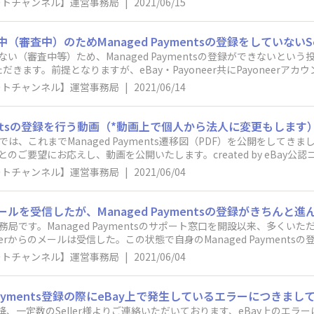
ポートチャンネル】運営事務局
|
2021/06/15
 Info」か「Personal Information」から「Account Type」の
い致します。「Name」の変更が完了しましたら、Managed Payme
oneerアカウント開設で問題がありManaged Paymentsに登録が完
でLast Name とFirst Nameが逆に登録されている場合→順番を
証が通らない方・Management Paymentsのページ（"Yes, s
名が入っている場合→英語表記に変更をお願い致します。
中（審査中）のためManaged Paymentsの登録をしていないSel
いる方・すでに以前Payoneerのアカウントを持っており、過去のア
きない（審査中等）ため、Managed Paymentsの登録ができないと
eerアカウント登録が進まない方上記の理由でPayoneerのアカウント開
ます。前提となりますが、eBay・Payoneer共にPayoneerアカウン
 me create one”）登録プロセスから新にPayoneerアカウントをご開設く
ts登録のプロセス上で行っていただく必要がございます。※PayoneerのHPか
rのアカウントを登録いただければ重複によるアカウントブロックは発生い
ポートチャンネル】運営事務局
|
2021/06/14
ments登録自体ができないわけではございません。その上で、Payoneerア
用したメールアドレスとは別のアドレスを使用いただき、パスワードも
します。■Payoneer口座開設(審査含め)が完了していないとManaged
が通らなかった方につきましては、可能であれば新たに登録されるPayo
。Payoneer口座開設中であってもManaged Paymentsの登録は
ymentsの登録を行う動画（*動画上で個人から法人に変更もします）
す。本人確認手続き後、電話番号は変更可能です。Payoneerアカウン
 Payments（"Yes, sign in"）からのの登録を進めてください。※
ております。情報を入力する際は、下記をご確認の上、お間違いの無いよ
では、これまでManaged Payments遷移図（PDF）を公開をしてきま
んでおりませんと出品制限がかかりますので、まずは最優先として登録をお願
名を1文字で入力している場合、エラーがでますので、「法人名」は2文字
のご要望にお応えし、動画を公開いたします。created by eBay公
ler Hub > Paymentに「Register」ボタンが表示されていれば可
認しております。パスポート番号は9桁で入力してください。3）氏名
（Business）への法人に変更もしますのでご参照下さい。eBay サポー
ポートチャンネル】運営事務局
|
2021/06/04
。Payoneer口座開設中の場合、Seller様の状況しだいで以下の
てください。Payoneerの画面上で「現地語」での姓・名はカタカナ
---------------------------------------------１．Payoneer
入力ください。4）法人名についてのエラーは法人名が漢字ですとエラー
、Managed Paymentsの登録（PayoneerとeBay を紐づける
）誕生日を入れ間違いも確認しております。正しい誕生日を入力してください
ールを受信したが、Managed Paymentsの登録がきちんと進んで
いにかわらず、Managed Paymentsの（"Yes, sign in"）か
ed Payments登録の際に、クレジットカードのエラーが出ておりま
務局です。Managed Paymentsのサポート窓口を開設以来、多くいた
ど）PayoneerアカウントをManaged Payments登録プロセス上で
トカードのエラーを確認された方は、再度登録を進めていただけますよ
erからのメールは受信した。この状態で自身のManaged Payment
ontinue Register」ボタンが表示されますので再びManaged Paym
カード登録のプロセスの中で引き続きエラーが出る可能性がございます
いうものがありました。言い換えますと、下記①のフェーズまでの手続き
rアカウントへログインできないけれど）PayoneerアカウントをPayonee
ポートチャンネル】運営事務局
|
2021/06/04
Name」の変更をお願い致します。「Name」の変更が完了しましたら、Ma
る方法がありますので、このページではその方法をお伝えします。※Payo
）開設途中のSeller様 ＜対応方法１＞Payoneer登録メールアドレスへ
げます。① eBay上でLast Name とFirst Nameが逆に登録
しも関係がない（＝メールを受信したからといって安心できない）こと
アカウント開設作業を進めた後ログインできることを確認し、本人確認書類提
y上で「Name」に漢字名が入っている場合→英語表記に変更をお願い致し
方法＞→eBayにログイン後、Seller hub > Paymentにアク
Payments登録の際にeBay上で発生しているエラーにつきまして
Managed Paymentsの（“No, help me create one”）
す。（＝出品制限はかかりません。）※注意が必要なのは、下記右側の「eB
けたアカウントに使用したメールアドレスとパスワードは使用できませ
録開始以降、一定数のSeller様よりご連絡いただいております、eBay上の