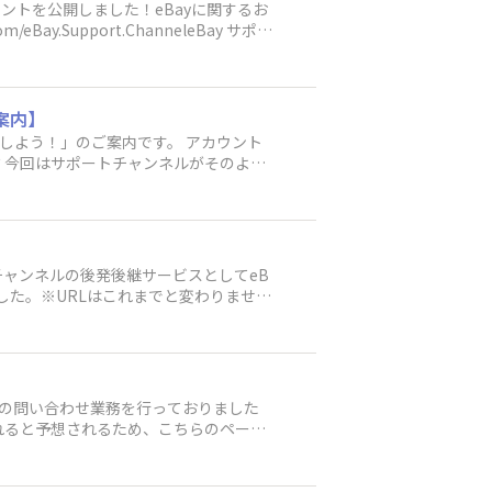
カウントを公開しました！eBayに関するお
y.Support.ChanneleBay サポー
案内】
験しよう！」のご案内です。 アカウント
？今回はサポートチャンネルがそのよう
0 ※Zoomでの開催となります。■参加人
せていただきます。予めご了承ください。
Bayの紐付けができているSeller hu
る状態であることをご確認ください。確認用
7683c026ceae19ed07.png ■参加対象
ートチャンネルの後発後継サービスとしてeB
発送を想定 ■準備するもの・出品予定の
ました。※URLはこれまでと変わりませ
〆切予定）https://docs.goo
めることが、eBayでの販売において重
bHQ/viewform２．運営事務局より参加者に必要情
ウを他のSellerとシェアしたり、質問
確認を返信いただき完了 皆さんの応募
イントが溜まって会員ランクがアップし
る様々な最新情報も発信します。是非、Se
Bayサポートチャンネル運営事務局
ts専門の問い合わせ業務を行っておりました
おられると予想されるため、こちらのページ
「MP専用窓口」から引き続きご参照いた
でご注意ください。 ▶8/31でMan
://eportal.ebay.co.jp/por