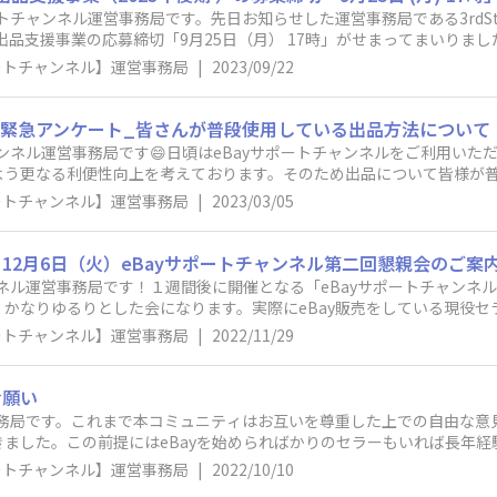
ートチャンネル運営事務局です。先日お知らせした運営事務局である3rdS
出品支援事業の応募締切「9月25日（月） 17時」がせまってまいりま
この機会をご利用いただくことをおすすめいたします。eBayだけでな
ポートチャンネル】運営事務局
|
2023/09/22
以下になります。→【お知らせ】東京都からの越境EC出品支援事業（20
！】緊急アンケート_皆さんが普段使用している出品方法について
ャンネル運営事務局です😄日頃はeBayサポートチャンネルをご利用い
よう更なる利便性向上を考えております。そのため出品について皆様が
ンケートにご回答いただけますと幸いです。📢アンケート概要所要時間
ポートチャンネル】運営事務局
|
2023/03/05
）午後4時✅アンケートにご回答いただいた方の中から抽選で10名様に Am
だいた回答や個人情報は、弊社のプライバシーポリシーに従い厳重に保管
2月6日（火）eBayサポートチャンネル第二回懇親会のご案内
ンネル運営事務局です！１週間後に開催となる「eBayサポートチャンネ
かなりゆるりとした会になります。実際にeBay販売をしている現役
^^以下に第二会懇親会の詳細を記載します。--------------------------
ポートチャンネル】運営事務局
|
2022/11/29
20時（途中退席OKです）◆参加費：5,000円（税込）飲み放題付き◆場
日（日） 📢参加申し込みはこちらから※キャンセルポリシー：お申込
絡をお願いします。それ以降のキャンセルの場合、キャンセル料が発生する場合があ
お願い
--------------皆さんの参加をお待ちしています！eBay サポートチャンネル運営事
事務局です。これまで本コミュニティはお互いを尊重した上での自由な
ました。この前提にはeBayを始められばかりのセラーもいれば長年
部の投稿が不快感や威圧感を与えるものであったこともありました。こ
ポートチャンネル】運営事務局
|
2022/10/10
される全ての方々が考え方の違いはあれど、eBayライフを楽しむこと