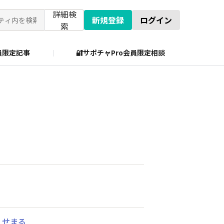
詳細検
新規登録
ログイン
索
会員限定記事
🔐サポチャPro会員限定相談
」せまる