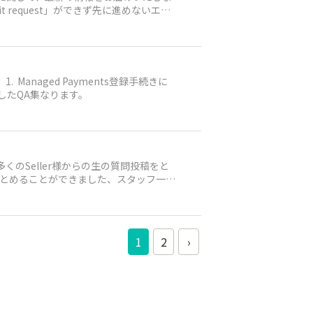
anaged Payments登録開始時にも
mit request」ができず先に進めないエラ
、よくご確認いただけますようお願い申し上げま
現在eBayのシステムにて起こっている
ポートチャンネルを宜しくお願いいたしま
ので、以下をお試しいただくようお願い
。 該当ページ下部’need to make upd
デビットカードも利用可。2. クレジットカー
 method.」と表示され、前に進めない。現在eBay
Managed Payments登録手続きに
決するケースもあるようですので、以下
成したQA集なります。
エラーが起こることもあるため改めてご確認下
ご確認下さい。＜上記１と２のエラーが起こ
rからのメールを受領することがございま
せんので必ず以下の作業を行い、確認書類提
アクセスし下記青枠の文言が表示されていれば
くのSeller様からの生の質問投稿をと
をまとめることができました、スタッフ一同
いです。Q1：Payoneerのアカウントタ
合わせ窓口までご連絡いただき、アカウン
/14Q2：Payoneerアカウントを持っています
①Managed Payments登録前の
1
2
›
の手続きが進行中の場合：「Payoneerア
ため、お時間がかかるとのことです。→
rカスタマーサポートからの申請となります。
ントタイプの確認方法を教えてくださいA：設定―＞プロ
---法人：法人名の明記があります（個人事業主の場合
------------------Q4：個人事業主で