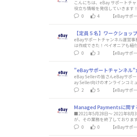
ティを盛り上げていきましょう☺
こんにちは、eBay サポートチ
役立ち情報を発信していきます！是非、【い
トチャンネル運営事務局
0
4
【eBayサ
【定員５名】ワークショップ
eBayサポートチャンネル運営
は作成できた！ペイオニアも紐
な方のために体験型のワークショップ
0
3
【eBayサ
数：3-5名※定員は５名前後を
■時間：1.5h~2h（出品がそれぞ
bのPaymentからサマリーを
"eBayサポートチャンネル
直リンク：https://www.ebay.co
eBay Sellerの皆さんe
者・PCにてZoomが使える方
ay Seller向けのオンライ
商品写真（最大12枚）・販売したい
ん。このコミュニティの目的はS
2
5
【eBayサ
gle.com/forms/d/e/1FAI
要なことと考えており、これを活性
報の連絡（参加希望者多数の場
したり、質問に回答したりする
をお待ちしています。 eBayサ
ます。また、様々なeBayツー
Managed Paymentsに
llerの皆さんの気軽な投稿を
■2021年5月28日～ 2021
が、その業務を終了しております。た
に情報を残しております。 また
0
0
【eBayサ
だけます。※上記ページではサイ
aged Paymentsの問い合わせ業