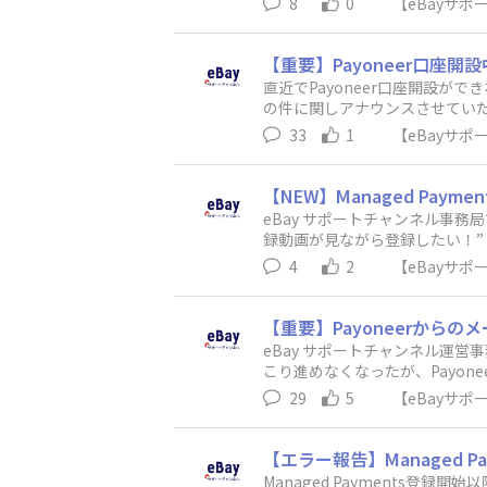
8
0
【eBayサ
nal Info」にある「Business
ただき、「Name」の変更をお願
い。 ■Step2のエラー：Pay
お願い申し上げます。① eBay上
月日、登録名など）・携帯電話番号の認
eBay上で「Name」に漢字
【重要】Payoneer口座開設
方/アカウントがブロックされて
直近でPayoneer口座開設がで
上記以外の何らかの理由でPayon
の件に関しアナウンスさせていただき
ymentsページの（“No, help
なく、Managed Paymen
登録プロセスからPayonee
33
1
【eBayサ
からといって、Managed Pay
再開設される場合には、以前使
のSeller様に対し以下ご連絡いた
い。補足３）携帯電話番号の認証
認識→そのような事実はございません
【NEW】Managed Pa
時的に登録いただければと存じま
迫っているため、まずはManaged
するエラーは下記ケースを確認し
eBay サポートチャンネル事務局
く、こちらの登録が期日までに済
er記載情報エラー例＞1)法人
録動画が見ながら登録したい！”と
ments登録方法：ログイン後、Sel
の桁が足りないため、エラーを確
はIndividual（個人）から
4
2
【eBayサ
でございませんので、お待ち下さい
文字以上で、正しい氏名で入力し
供してまいります。
記載いたします。-----------------
字・名前の方は、カタカナでご
カウントにログインできる状態であれば
2文字以上で入力してください。5
【重要】Payoneerからのメ
認手続き書類の提出が済んでいる/いな
カードのエラーに関してManag
eBay サポートチャンネル運営事
erアカウントへログインできないけれ
おります。登録の中でクレジッ
こり進めなくなったが、Payone
er Hub > Paymentに「C
②に該当する方は、クレジット
制限はかからないのか？）"と
めてください。３．（Payonee
29
5
【eBayサ
窓口までお問い合わせいただき、「
をSeller様ご自身で確認でき
ayments登録プロセス以外から
お進めいただけますようお願い申し上
下記①のプロセス完了とは必ず
をお送りしております。そちらから
正をお願い致します。② eBa
プまで手続きが完了したかを確認する
【エラー報告】Managed 
にご登録ください。＜対応方法２＞改めて
①までのプロセスは完了しておりま
を進めてください。以前作りか
Managed Payments登