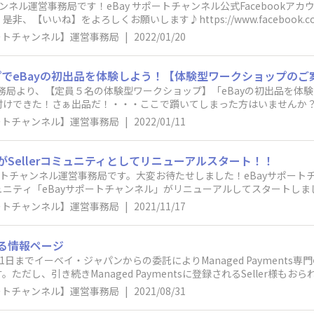
eBayサポートチャンネル運営事務局スタッフ一同
ャンネル運営事務局です！eBay サポートチャンネル公式Facebookア
いね】をよろしくお願いします♪https://www.facebook.com/eBa
ポートチャンネル】運営事務局
|
2022/01/20
でeBayの初出品を体験しよう！【体験型ワークショップのご
事務局より、【定員５名の体験型ワークショップ】「eBayの初出品を体
付けできた！さぁ出品だ！・・・ここで躓いてしまった方はいませんか
を開催します。 ＜内容＞■日時：2022年1月28日 19:00～21:0
ポートチャンネル】運営事務局
|
2022/01/11
予定しております。応募者多数の場合は運営事務局にて参加者を選定さ
れ完了次第終了）■前提・eBayのアカウントができている・Payoneerとe
アクセスしてください。参考画像のように、Payoneerが連携されてい
"がSellerコミュニティとしてリニューアルスタート！！
m/sh/fin/summary参考画像：https://i.gyazo.com/7f43af7cf3e961
Bayサポートチャンネル運営事務局です。大変お待たせしました！eBayサポ
（リモートコントロールで共有します）・USのみの出品する・日本郵便の
ンコミュニティ「eBayサポートチャンネル」がリニューアルしてスタートし
金額を決めておく ■応募までの流れ１．下記応募フォームより申請（21日募集
eller同士がお互いの気づき・悩み・喜び・課題を共有し合い繋がりを深
ポートチャンネル】運営事務局
|
2021/11/17
pQLScHiEl-mDGUM9uQ_OmTbFhD9EDLrPAqlxPFAz6LkU4mpF8
化することです♬実際の機能としては、Seller同士が話したり、ノウハ
合は抽選にて選定させていただきます）３．事務局のメールに参加の意思
ことができるようになっています。 ※話したり質問したりすると、ポ
ポートチャンネル運営事務局
ルの紹介やマッチング・Zoomでの講義、eBayに関するでの販売に関す
関する情報ページ
お待ちしています！まずはプロフィール登録と自己紹介がおすすめです☺e
年8月31日までイーベイ・ジャパンからの委託によりManaged Paymen
だし、引き続きManaged Paymentsに登録されるSeller様も
上期間内にSeller様からあった質問とそれに対する回答についても、
ポートチャンネル】運営事務局
|
2021/08/31
トの仕様上投稿できてしまいますが、問い合わせ対応は行っておりませんの
務は終了致します。その後のお問い合わせは以下にお願いいたします。①eBay：https