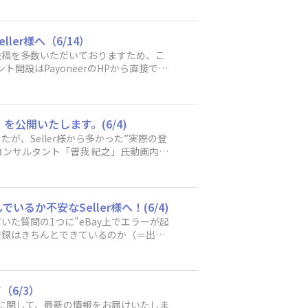
「Edit」を選択してアカウントタイプを変更くださ
ntsの再度登録をお進めいただけますよう
了していない方へ ・情報修正が必要な方（生年
変えた正しい状態に修正をお願い致します。②
ign in"）から進めるも、ログインできない
ler様へ（6/14）
カウントをクローズしようとしている方・
いう投稿を多数いただいておりますため、こ
設が進まない方は、各自のManaged Pa
ト開設はPayoneerのHPから直接では
ださい。補足１）Managed Paymentsの
ら直接Payoneerアカウント開設をされた
たしません。補足２）新規でアカウントを
カウントをPayoneerHPから直接開設中
新たなものを作成しながら進めてくださ
 Payments登録ができないという誤った
neerアカウントには別の携帯電話を一
可能です。Seller様によっては登録期日が
を公開いたします。(6/4)
トとeBayアカウントを接続する際に発生
Payoneer口座開設中完了かどうかに関係な
う入力をお願い致します。＜Payone
したが、Seller様から多かった”実際の登
いいたします。・Managed Pay
以上で入力してください。2）パスポート
認コンサルタント「曽我 紀之」氏動画内で
能。※まだ表示されていないSeller様は対象
の入力ミスを確認しております。氏名は2
トチャンネルでは今後も皆様に有益な情報を提
パターンに分かれるかと思いますので詳細を
で、ご記載ください。※漢字1文字の苗
アカウントにログイン可能なSeller様→Payoneerア
を確認しております。法人名は英語で、
こと）は可能です。Payoneer上で本人確
。 ■Step 3: 登録中のクレジット
いるか不安なSeller様へ！(6/4)
ら登録作業を行ってください。２．（Payone
したが、現在解消されていることを確認して
だいた質問の1つに"eBay上でエラーが起
開設途中のSeller様→ログイン後、Sell
うお願い申し上げます。なお、下記①、
sの登録はきちんとできているのか（＝出品
entの登録プロセス内からアカウント開設作業を進
。大変お手数ですが、セラーポータルの
は完了したのか？というものです。これ
rのホームページ等から（＝Managed P
naged Paymentsの再度登録を
neerからのメールを受信したかどうかは
Payoneerアカウント開設作業再開リンク
されている場合→順番を変えた正しい状態に修
が判明しております。＜上記①のステッ
出前でもManaged Payments
ます。
セスし下記青枠の文言が表示されていれば上記
（6/3）
登録プロセスからPayoneerのアカウント開設
ay +Payoneer」の画像が表示さ
んので、新たなメールアドレスとパスワ
エラーに関して、最新の情報をお届けいたしま