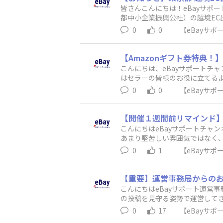
皆さんこんにちは！eBayサポ
都中小企業振興公社）の越境EC
り、海外販売を検討中の企業様は
0
0
【eBayサ
めた販売が可能になります。詳細は
チャンネル運営事務局
【Amazonギフト券特典
こんにちは、eBayサポートチ
はセラーの皆様のお役に立てる
ていただきたく下記フォームのア
0
0
【eBayサ
締切り日：2023年3月9日（木
せていただきます。※ご記入いた
ル運営事務局
【開催１週間前リマインド】1
こんにちはeBayサポートチャ
あまり堅苦しい雰囲気ではなく、
たい方、初心者・経験者問わず歓迎いたします
0
1
【eBayサ
日時：12月6日（火）18時 ～
たします。◆申込期日：12月4
日2日前（4日 日曜日中）までに連
【重要】運営事務局からの
---------------------
こんにちはeBayサポート運営
の投稿を見守る姿勢で運営してき
あります。ただ、これにより一
0
17
【eBayサ
営事務局スタッフは、ここに参加