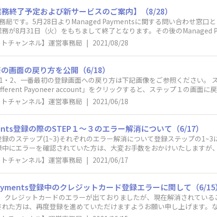
/payoneer-japanese.custhelp.com/app/home※本サイト自
s CS業務終了予定および新サービスのご案内】（8/28）
ニティサイトとして引き続きSeller様にとって有益な情報等をご提供し
務局です。5月28日よりManaged Paymentsに関する問い合わせ窓口
ついて日頃思っていることを［コミュニティ］タブから気軽に投稿してみてく
が8月31日（火）をもちまして終了となります。その後のManaged P
人から法人に変更もします）を公開いたします created by eBay
-----------------------------------------------------------------
ポートチャンネル】運営事務局
|
2021/08/28
payoneer-japanese.custhelp.com/app/home---------------------------
----ここまでたくさんのSeller様にご利用いただき誠にありがとうございました。
供に大変助けていただきました。スタッフ一同心よりお礼申し上げます
の画面の戻り方を公開（6/18）
 JP公認のメディア・コミュニティサイトとして引き続きSeller様に
P1・2、一番最初の登録画面への戻り方は下記画像をご参照ください。 
は必要ございません。今後ともeBay サポートチャンネルを引き続き
different Payoneer account」をクリックすると、ステップ１
左下にある「Go back」をクリックすると、一番最初の画面に戻るこ
ポートチャンネル】運営事務局
|
2021/06/18
ments登録の際のSTEP１～３のエラー解消について（6/17）
のステップ(1~3)それぞれのエラー解消について登録ステップの1~3に
登録中にエラーを確認されていた方は、大変お手数をおかけいたしますが
致します。■Step 1のエラー:Step 1でエラーを確認されている
ポートチャンネル】運営事務局
|
2021/06/17
イプを「Business」に変更されたい方：登録の途中でeBayのアカウントタイ
。アカウントタイプをアップグレードしても反映されない場合は「Go Back
ayのアカウントタイプを「Individual」に変更されたい方：eBayの
Payments登録中のクレジットカード登録エラーに関して（6/15
ードされる場合、Managed Payments登録前に修正が必要です。eBayと
登録の際に、クレジットカードのエラーが出ておりましたが、現在解消されて
sの登録をすすめてください。 もし、アカウントタイプの修正が反映されない場合は
された方は、再度登録を進めていただけますようお願い申し上げます。
い。 eBayアカウント確認・変更方法：画面左上にあるMyeBayより「Acco
中で引き続きエラーが出る可能性がございます。大変お手数ですが、セ