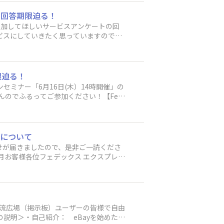
対し威圧感や不快感を与える態度や発言
ます。皆でeBayを盛り上げていきま
の回答期限迫る！
に追加してほしいサービスアンケートの回
ービスにしていきたく思っていますのでご
ります。 📢アンケート概要所要時
た方の中から抽選で13名様に Amazo
限迫る！
セミナー「6月16日(木）14時開催」の
のでふるってご参加ください！【FedE
rtgm4zrug6hq?type=textコロナ禍にあ
サービスであると思います。6/1からは
く、サービスの知りたいところを公認コ
います。また既にFedExを利用されてい
廃について
の配送業者を利用されている方もいくら
らせが届きましたので、是非ご一読くださ
らひつこい営業がきて、、、等というこ
ス エクスプレス
間は設けていませんが、後日担当の方と
お慶び申し上げます。 また、日頃は弊
トチャンネル運営事務局
様に今まで以上にサービスをご利用いた
域を除く、北海道から九州（離島を含
境EC窓口（ec-sales-jp@fe
ただく際、地域外集荷料が表示されます。
交流広場（掲示板）ユーザーの皆様で自由
る所存でございます。何卒、皆様の変
説明＞・自己紹介： eBayを始めたき
らせでした！ぜひFedExをご活用くだ