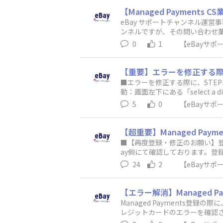
tals②Payoneer：https:/
【Managed Payment
ay JP公認のメディア・コミュ
eBay サポートチャンネル運営事
ラーとしての自己紹介やeBayに
ンネルですが、その問い合わせ業務
tsの登録を行う動画（*動画上で個
にてお願いいたします。------------------
0
1
【eBayサ
o.jp/portals②Payoneer：https://
-------------------
皆様のご協力や励ましや情報提
【重要】エラーを修正する際
ら下旬にかけて再始動し、eBay
■エラーを修正する際に、STE
これに伴う、会員登録の再手続等
動：画面左下にある「select a 
録の一番最初の画面に移動：画面
5
0
【eBayサ
【超重要】Managed Pay
■【再度登録・修正のお願い】登録
ay側にて確認しております。
度登録をお進め頂けますようお願い
24
2
【eBayサ
致します。1)eBayのアカウントタ
ss」にアップグレードが可能です
たに登録を進めてください。２）eB
【エラー解消】Managed 
「Individual」にダウングレ
Managed Payments
で、Managed Payment
レジットカードのエラーを確認
Stepから新たに登録を進めてくださ
ジットカード登録のプロセスの