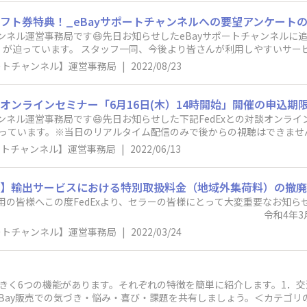
ます。「まず自分で調べなさい」や「意味ありますか？」等、投稿者に
ュニティを皆さんが楽しく快適に利用できるようにご協力をお願いいたし
nギフト券特典！_eBayサポートチャンネルへの要望アンケート
ネル運営事務局※運営会社：株式会社サードステップ
ャンネル運営事務局です😄先日お知らせしたeBayサポートチャンネル
木）」が迫っています。 スタッフ一同、今後より皆さんが利用しやすいサ
！※既にアンケートにご回答いただいた方にも、本メールは送信されてお
ポートチャンネル】運営事務局
|
2022/08/23
が選択式締切り日：2022年8月25日（木）✅アンケートにご回答いただい
ントさせていただきます。eBayサポートチャンネル運営事務局
談オンラインセミナー「6月16日(木）14時開始」開催の申込期
ンネル運営事務局です😄先日お知らせした下記FedExとの対談オンライン
迫っています。※当日のリアルタイム配信のみで後からの視聴はできません
tps://ebaysupport.3rdstep.co.jp/announcements/29nv
ポートチャンネル】運営事務局
|
2022/06/13
れている現在、2022年の成果を左右する1つの大きな要因は配送業者の
重要性は高まりました。今回は単にサービスの説明をしてもらうのではな
すので、FedEXに関するより身近な疑問を解消できるのではないかと思
らせ】輸出サービスにおける特別取扱料金（地域外集荷料）の撤
るチャンスかと思います。既にお申し込みいただいている方をみると他
利用の皆様へこの度FedExより、セラーの皆様にとって大変重要なお知
討のチャンスだと感じておられるようです。このオンラインに参加した
年3月お客様各位フェデック
軽に参加してみてください。時間の制約上、当日に追加の質疑応答の時
金（地域外集荷料）の撤廃について 拝啓 貴社ますますご清栄のことと
ポートチャンネル】運営事務局
|
2022/03/24
りかもしれません。皆さんのご参加をお待ちしています！eBayサポー
誠にありがとうございます。この度、フェデックスでは日本各地のお客
対する特別取扱料金である「地域外集荷料」を撤廃しました。沖縄県全
地域外集荷料金が不要となります。本件に関する詳細は弊社担当営業もしくは越
せください。なお、当面の間は弊社ホームページで輸送料金のお見積をい
は大きく6つの機能があります。それぞれの特徴を簡単に紹介します。1．
もでは、お客様により良いサービスをご提供できますよう一層努めて参
Bay販売での気づき・悩み・喜び・課題を共有しましょう。＜カテゴリの
い申し上げます。敬具対象の地域のセラーの皆様にとって大変嬉しいお知