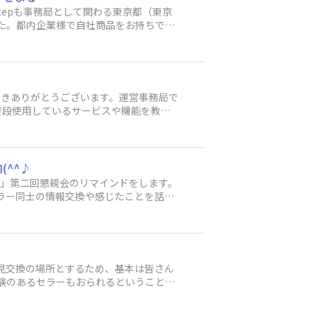
tepも事務局として関わる東京都（東京
した。都内企業様で自社商品をお持ちであ
く越境での販売で重要な中国モールも含
23年後期 ）のご紹介 eBayサポート
ただきありがとうございます。運営事務局で
普段使用しているサービスや機能を教え
：3分程度設問数：8問 ※全て選択式
azonギフト券600円分をプレゼントさ
いたします。eBayサポートチャンネ
(^^♪
ル」第二回懇親会のリマインドをします。
セラー同士の情報交換や感じたことを話し
--------------------------◆
所：渋谷近辺 ※場所確定後、別途ご連絡い
み後キャンセルをされる場合は、必ず開催
ります。-----------------
務局
意見交換の場所とするため、基本は皆さん
経験のあるセラーもおられるということが
れに対し我々は心を痛めてきました。運
を心から望んでいます。そのため、今後