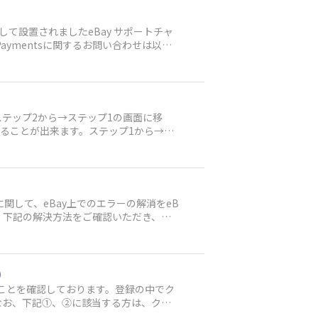
体は終了せず、９月中旬から下旬にかけて再始動し、eB
て参ります。本サイトを訪れた際には、セ
として設置されましたeBay サポートチャ
ださい。 ▶Managed Paymen
aymentsに関するお問い合わせは以下
公認コンサルタント「曽我 紀之」氏
-------①eBay：https://eportal.ebay.c
-------------------------------------
今回の移行手続きはエラー等もありSellerの
。本サイト自体は終了せず、９月中旬か
とって有益な情報等をご提供して参ります。
ステップ2から→ステップ1の画面に移
宜しくお願い申し上げます。
の画面に戻ることが出来ます。ステップ1から→登
とが出来ます。
関して、eBay上でのエラーの解消をeB
、下記の解決方法をご確認いただき、再
方は、下記の方法で再度修正・登録をお願い
プを「Individual」から「Busine
」をクリックし、First Stepから新
アカウントタイプが現在「Business」で
）
Payoneerのアカウントタイプを合わせた上
いることを確認しております。登録の中でク
、「Go Back」をクリックし、First
なお、下記①、②に該当する方は、クレ
unt Settings」→を選択「Perso
ラーポータルの窓口までお問い合わせい