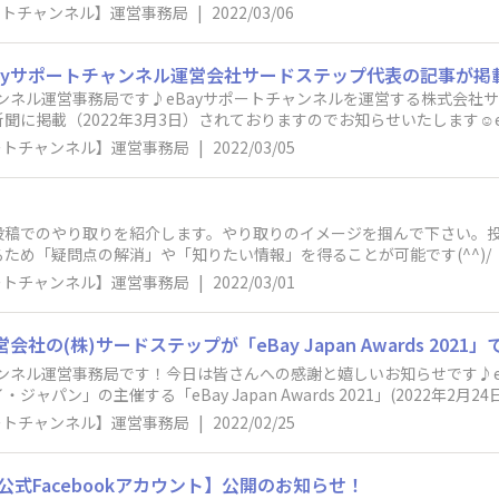
るか、目標達成のために日々取り組んでいる事等、 自己紹介を書くこ
ポートチャンネル】運営事務局
|
2022/03/06
ル運営事務局
・ 情報共有： こうやったら売れるようになった、こんなコミュニケー
含め気軽に投稿してみてください。・成果を報告： ”初めて売れた”・
な事を変えて みた”等、自分のペースでいいので、気軽にメンバーにシ
yサポートチャンネル運営会社サードステップ代表の記事が掲載！今
eBayや皆に伝えたい事： ”eBayのこんな処が好き・嫌い”、”こ
ャンネル運営事務局です♪eBayサポートチャンネルを運営する株式会社サ
、伝えてみたいことを自由に投稿してみてください。・雑談： 上記カテ
聞に掲載（2022年3月3日）されておりますのでお知らせいたします☺
してる最中 だけどしんどい”、”バイヤーのクレームがうざ過ぎる”等
ポートチャンネル】運営事務局
|
2022/03/05
 サポートチャンネル運営事務局からのお知らせを掲載するページです。eB
び・情報運営事務局から様々なeBayツールの紹介やマッチング・Zoom
務局から様々なeBayツールの紹介やマッチング・Zoomでの講義、eB
s 過去Q＆AManaged Paymentsの過去の質問や回答が見れます。（※
投稿でのやり取りを紹介します。やり取りのイメージを掴んで下さい。
カウント設定」からプロフィール画像や自己紹介文の編集が可能です。「
ため「疑問点の解消」や「知りたい情報」を得ることが可能です(^^)/
クティビティ」以外の情報は他のユーザー様には公開されません。 ＜交
なため、ここでは「コミュニティ」を例に紹介します。投稿しよう！[
ポートチャンネル】運営事務局
|
2022/03/01
る書き込みがあった時はコメントをしましょう。[トークにコメントする
応することもできます。いいねも立派な発信活動です。積極的に押すよ
の(株)サードステップが「eBay Japan Awards 2021」で「 
ャンネル運営事務局です！今日は皆さんへの感謝と嬉しいお知らせです♪e
ン」の主催する「eBay Japan Awards 2021」(2022年2月24日)
ay Japan Awards 2021」特設ページ】※(株)サードステップ受
ポートチャンネル】運営事務局
|
2022/02/25
ステップ プレスリリース＞https://prtimes.jp/main/html/rd/p/
//prtimes.jp/main/html/rd/p/000000089.000015238.
an-award/eja2021/15CA/今後もeBayセラーの皆さんのお役に立ちたい
公式Facebookアカウント】公開のお知らせ！