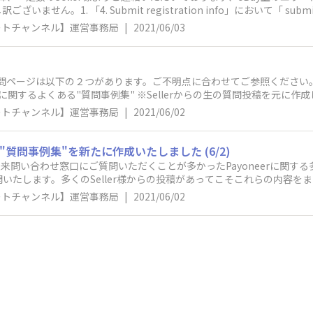
はないということです。これらの画像はManaged Payments登録前やM
---------------------------------------------------------
せん。1. 「4. Submit registration info」において「 sub
essfully registered"の文言が表示されているかになりますので
、「承認作業進行中」のメールを受信している場合とそうでない場合があり。
ポートチャンネル】運営事務局
|
2021/06/03
mentsの登録ステータスの確認方法をお伝えしました。今後ともeBay サ
おりますが、エラーとは無関係で以下で解決するケースもあるようです
rofiles 再度SyncされるeBayとPayoneerの情報に相違がないか確認ください
す。2. カードの有効性の確認。 ※VISA・Mastercardのみ利用可。
 verify this card. Please select a different payment
する質問ページは以下の２つがあります。ご不明点に合わせてご参照ください。1. 
ラーであることが確認されておりますが、エラーとは無関係で以下で解
eerに関するよくある"質問事例集" ※Sellerからの生の質問投稿を元に作
げます。①First NameとLast Nameが一致していないことで
ポートチャンネル】運営事務局
|
2021/06/02
essとカードの登録住所が異なる場合にもエラーとなる場合がございますので
だきたいこと＞上記エラーが起こっているにもかかわらず、Payonee
受信に有無ではManaged Paymentsの登録がされてかは確認できま
る"質問事例集"を新たに作成いたしました (6/2)
下さい。・確認方法→ログイン後、Seller hub > Paymentに
以来問い合わせ窓口にご質問いただくことが多かったPayoneerに関する多
は完了しております。（＝出品制限はかかりません。）
開いたします。多くのSeller様からの投稿があってこそこれらの内容
内容がManaged Paymentsに関するSeller様の参考になりますと幸
ポートチャンネル】運営事務局
|
2021/06/02
：アカウントタイプの変更を行うことはできません。Payoneer問い
ps://payoneer-japanese.custhelp.com/app/ask/l_id
更は可能でしょうか？A：可能ですが以下をご考慮いただいく必要がございます。
erアカウント解約」の申請をご検討ください。②Managed Payments
をお願い致します。※こちらの手続きは何度かのやり取りが必要となる
約」および「Payoneerアカウント登録情報変更」は以下「Payonee
nese.custhelp.com/app/ask/l_id/14Q3：Payoneerのアカウ
-------------------------------------------------
アドレスと氏名のみ----------------------------------------