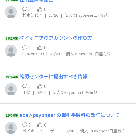
0
0
鈴木美代子
|
05/26
|
個人でPayoneer口座有り
ペイオニアのアカウントの作り方
回答募集
0
0
hankyu7300
|
02/20
|
個人でPayoneer口座有り
確認センターに提出すべき情報
回答募集
0
0
川崎
|
02/16
|
法人でPayoneer口座有り
ebay-payoneer の取引手数料の改訂について
回答募集
0
0
ペイオニアユーザー
|
12/08
|
個人でPayoneer口座有り