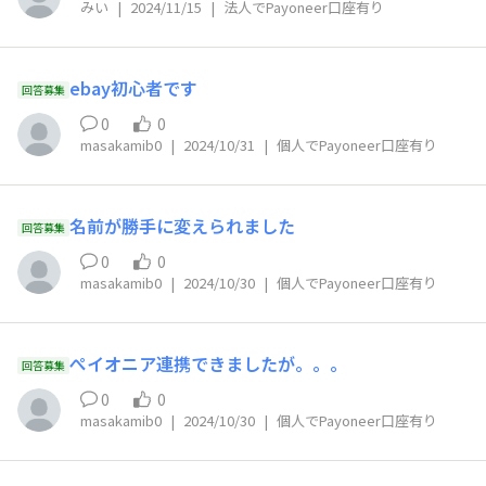
みい
|
2024/11/15
|
法人でPayoneer口座有り
ebay初心者です
回答募集
0
0
masakamib0
|
2024/10/31
|
個人でPayoneer口座有り
名前が勝手に変えられました
回答募集
0
0
masakamib0
|
2024/10/30
|
個人でPayoneer口座有り
ぺイオニア連携できましたが。。。
回答募集
0
0
masakamib0
|
2024/10/30
|
個人でPayoneer口座有り