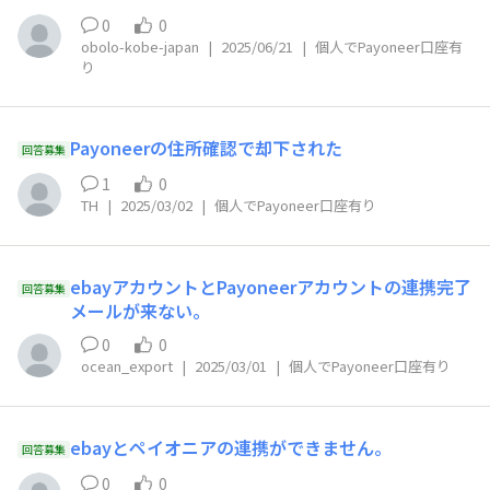
0
0
obolo-kobe-japan
|
2025/06/21
|
個人でPayoneer口座有
り
Payoneerの住所確認で却下された
回答募集
1
0
TH
|
2025/03/02
|
個人でPayoneer口座有り
ebayアカウントとPayoneerアカウントの連携完了
回答募集
メールが来ない。
0
0
ocean_export
|
2025/03/01
|
個人でPayoneer口座有り
ebayとペイオニアの連携ができません。
回答募集
0
0