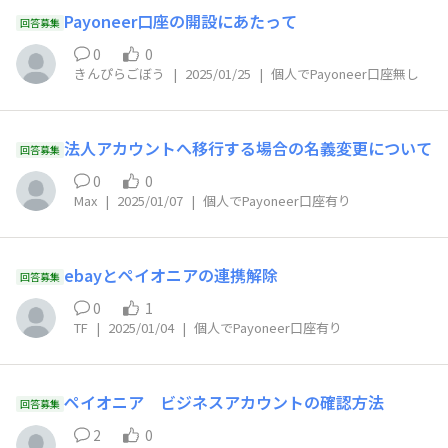
Payoneer口座の開設にあたって
回答募集
0
0
きんぴらごぼう
|
2025/01/25
|
個人でPayoneer口座無し
法人アカウントへ移行する場合の名義変更について
回答募集
0
0
Max
|
2025/01/07
|
個人でPayoneer口座有り
ebayとペイオニアの連携解除
回答募集
0
1
TF
|
2025/01/04
|
個人でPayoneer口座有り
ペイオニア ビジネスアカウントの確認方法
回答募集
2
0