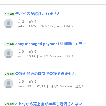
デバイスが認証されません
回答募集
2
0
sato
|
10/27
|
個人でPayoneer口座有り
ebay managed payment登録時にエラー
回答募集
0
0
syu
|
10/14
|
法人でPayoneer口座有り
登録の最後の画面で登録できません
回答募集
0
0
naka_5339
|
09/13
|
個人でPayoneer口座有り
e-bayから売上金が半年も返済されない
回答募集