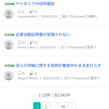
ぺイオニアの住所確認
回答募集
1
0
masakamib0
|
2024/10/29
|
個人でPayoneer口座無し
企業活動証明書が受理されない
回答募集
0
0
Kenta Sakai
|
2024/10/07
|
法人でPayoneer口座有り
法人の詳細に関する質問が審査中のまま変わらず
回答募集
0
0
iRepair Works
|
2024/10/02
|
法人でPayoneer口座有り
1-25件 / 全1543件
1
2
…
62
›