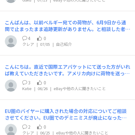
すごく怪しいと感じたのですが、通常なのでしょうか？も
し同じ方いましたらどう対応されました
こんばんは、以前ベルギー宛ての荷物が、6月9日から通
関で止まったまま追跡更新がありません。と相談した者で
す。配送予定日の7月5日も過ぎそうです。サポートへ相談
4
0
したところ、「配送中であればすぐに返金する必要はない
クレア
|
07/05
|
自己紹介
が、追跡が長期間更新されない場合はセラーに不利になる
可能性がある」と案内されました。日本郵
こんにちは。直近で国際エアパケットにて送った方がいれ
ば教えていただきたいです。アメリカ向けに荷物を送った
のですがまだアメリカに到着していないようなのです。6/
3
0
13に国際交換局から発送された荷物がまだ国際交換局を
Katie
|
06/26
|
eBayや他の人に聞きたいこと
出発したまま（ステータスが「国際交換局から発送」のま
ま）で、アメリカに上陸した形跡がありま
EU圏のバイヤーに購入された場合の対応についてご相談
させてください。EU圏でのデミニミスが廃止になったの
で、今後EU圏のバイヤーに購入したされた場合、どう発
2
0
送するか困っています。私の商品は平均25ドルくらいの小
クレア
|
06/25
|
eBayや他の人に聞きたいこと