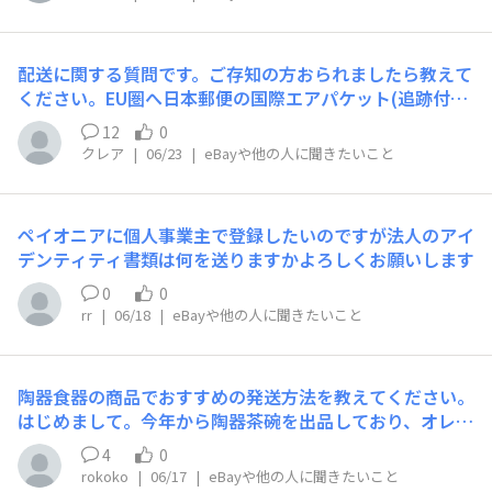
さなものが、ほとんどなので、日本郵便の国際エアパケッ
トで発送していきたいと思っています。で
配送に関する質問です。ご存知の方おられましたら教えて
ください。EU圏へ日本郵便の国際エアパケット(追跡付)
で商品を送りました。６月２日発送→6月9日(到着国の税
12
0
関)そこから2週間以上動きがありません。到着予定日は6
クレア
|
06/23
|
eBayや他の人に聞きたいこと
月19日〜7月5日なので、まだ猶予はあるのですが、それ
にしても長いなと心配になり、日本
ペイオニアに個人事業主で登録したいのですが法人のアイ
デンティティ書類は何を送りますかよろしくお願いします
0
0
rr
|
06/18
|
eBayや他の人に聞きたいこと
陶器食器の商品でおすすめの発送方法を教えてください。
はじめまして。今年から陶器茶碗を出品しており、オレン
ジコネックスを利用してFedex発送を行っております。し
4
0
かし最近事件が2件起こりました。1件目が商品の破損で
rokoko
|
06/17
|
eBayや他の人に聞きたいこと