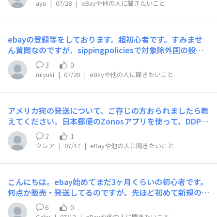
ayu
|
07/28
|
eBayや他の人に聞きたいこと
類や銀行口座の用意はありますので、Payoneer側への再
審査の取り次ぎ、または連携
ebayの登録等をしております。超初心者です。すみませ
ん質問なのですが、sippingpoliciesで対象除外国の設定
をしております。まだ、初心者ですので、アメリカ本土、
3
0
香港、シンガポール、オーストラリア以外の国は除外国に
miyuki
|
07/20
|
eBayや他の人に聞きたいこと
したい状況です。香港、シンガポール、オーストラリアの
チェックボックスは外し、
アメリカ宛の発送について、ご存じの方おられましたら教
えてください。日本郵便のZonosアプリを使って、DDPで
アメリカへ発送した場合、関税に間違いがあった場合など
2
1
の追加の請求は誰にされるのでしょうか？ebayスピード
クレア
|
07/17
|
eBayや他の人に聞きたいこと
パックエコノミーだと、数ヶ月後に調整が入り追徴される
ことが多いです。郵便局に確認した
こんにちは。ebay始めてまだ3ヶ月くらいの初心者です。
何点か販売・発送してるのですが、先ほど初めて新規のバ
イヤーから購入確認用のQRコードを送られてきました。
6
0
どうやらセラーがQRコードを読んで確認するようです。
Gaku
|
07/13
|
eBayや他の人に聞きたいこと