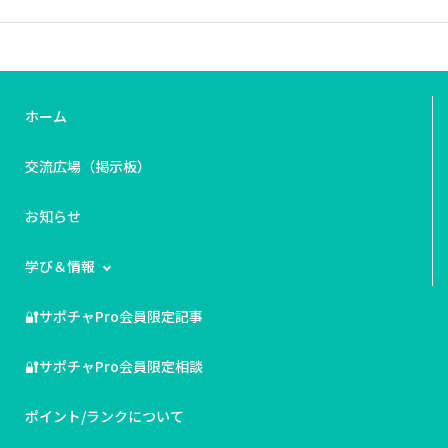
す。木箱入りの陶器茶碗を外箱から5mmの厚さになるほ
ど梱包(茶碗単体も梱包）を行いました
ホーム
交流広場（掲示板）
お知らせ
学び＆情報
🔐サポチャPro会員限定記事
🔐サポチャPro会員限定相談
ポイント/ランクについて