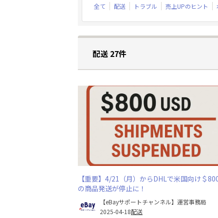
全て
配送
トラブル
売上UPのヒント
配送 27件
【重要】4/21（月）からDHLで米国向け＄80
の商品発送が停止に！
【eBayサポートチャンネル】運営事務局
2025-04-18
配送