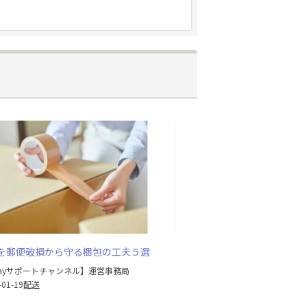
を郵便破損から守る梱包の工夫５選
Bayサポートチャンネル】運営事務局
-01-19
配送