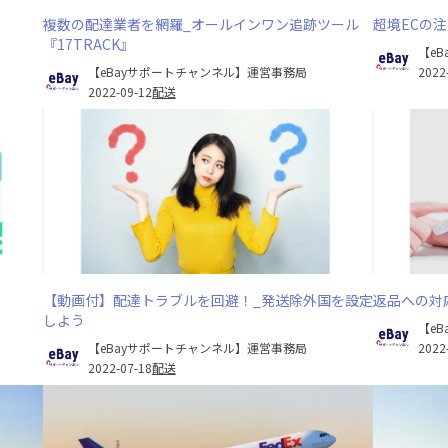
複数の配達業者を網羅_オールインワン追跡ツール
超境ECの
『17TRACK』
【e
【eBayサポートチャンネル】運営事務局
2022
2022-09-12
配送
【動画付】配達トラブルを回避！_発送除外国を設定
返品への対
しよう
【e
【eBayサポートチャンネル】運営事務局
2022
2022-07-18
配送