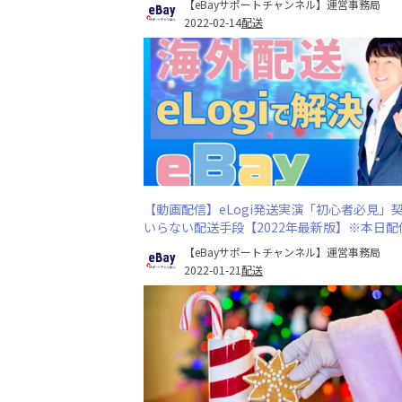
【eBayサポートチャンネル】運営事務局
2022-02-14
配送
【動画配信】eLogi発送実演「初心者必見」
いらない配送手段【2022年最新版】※本日配
です！
【eBayサポートチャンネル】運営事務局
2022-01-21
配送