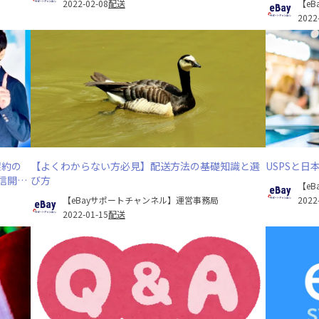
2022-02-08
配送
【e
2022
契約の
【よくわからない方必見】配送方法の基礎知識と選
USPSと
信開始
び方
【e
【eBayサポートチャンネル】運営事務局
2022
2022-01-15
配送