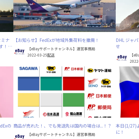
セミナ
【お知らせ】FedExが地域外集荷料を撤廃！
DHL ジ
す！」
せ
【eBayサポートチャンネル】運営事務局
2022-03-25
配送
【e
2022
Exの
商品が売れた！、でも発送先は国内の場合は...！？
本日(1/2
に！
【eBayサポートチャンネル】運営事務局