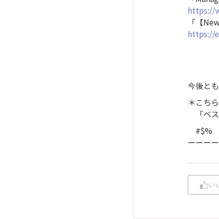
https:/
「【New
https:/
今後とも
＊こちら
「ベス
#$%
ーーーー
い