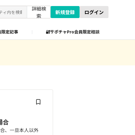
詳細検
新規登録
ログイン
索
会員限定記事
🔐サポチャPro会員限定相談
場合
場合、一旦本人以外