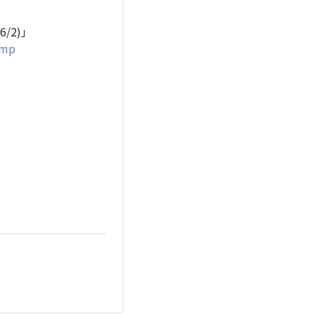
/2)」
7mp