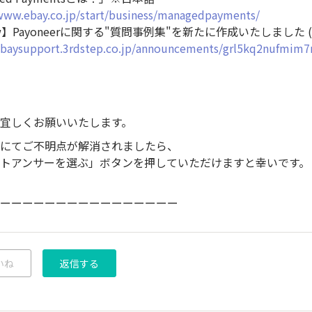
/www.ebay.co.jp/start/business/managedpayments/
】Payoneerに関する"質問事例集"を新たに作成いたしました (6
/ebaysupport.3rdstep.co.jp/announcements/grl5kq2nufmim
宜しくお願いいたします。
にてご不明点が解消されましたら、
トアンサーを選ぶ」ボタンを押していただけますと幸いです。
ーーーーーーーーーーーーーーーー
いね
返信する