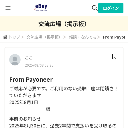
ログイン
全体検索
交流広場（掲示板）
トップ
＞
交流広場（掲示板）
＞
雑談・なんでも
＞
From Payo
検索
ここ
2025/08/08 09:36
From Payoneer
ご対応が必要です。ご利用のない受取口座は閉鎖させ
ていただきます
2025年8月1日
様
事前のお知らせ
2025年8月30日に、過去2年間で支払いを受け取るの