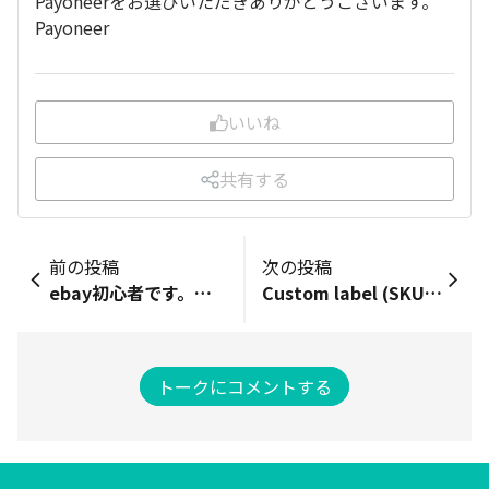
Payoneerをお選びいただきありがとうございます。
Payoneer
いいね
共有する
前の投稿
次の投稿
ebay初心者です。国際eパケットライトでアメリカにカードを発送したのですが1か月以上たったのに未着です。バイヤーから「郵便事故だと思うので次のステップを教えてください」と連絡が来ました。 日本郵便の追跡サービス記録でアメリカに入ったのを確認しています。サービスセンターに問い合わせしてもそれ以上のことは分からず、郵便局で調査請求してくださいと言われました。 そこで郵便局に行って上記を伝えたのですが、国際eパケットライトは調査請求ができないといわれました。 もう送料の返還は諦めて、バイヤーには返金対応するしかないのでしょうか？ebayで頑張ろうと思っていましたが、心がおれそうです…
Custom label (SKU)は売れた後には確認できないのですか？ 出品中はactive listingsから確認はできているのですが...
トークにコメントする