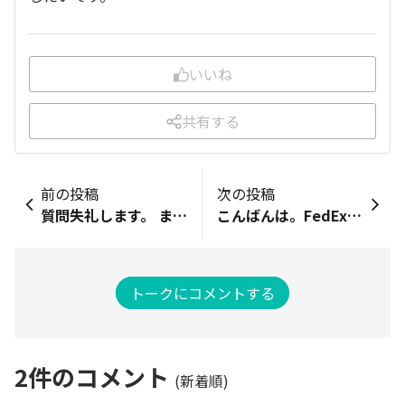
いいね
共有する
前の投稿
次の投稿
質問失礼します。 まだebayを登録したばかりで、売れたことがないのですが、売れた際の発送に悩んでます。 基本的にゲームソフトを出品することが多いので軽くて小さいとは思うのですが、おすすめの発送方法を教えてほしいです。 考えているのは、日本郵便の国際eパケットライトなのですが、アメリカをどうしようか迷ってます。 有識者の方、アメリカへの発送はどのようにしていますでしょうか？
こんばんは。FedExのキャンペーンについてお聞きしたいです。 ここでお聞きしていいのかわかりませんが、現在FedExで新規アカウント開設したら運送料金が最大70％割引というキャンペーンをやっているのですが、CPaSS経由のFedEx発送でも発送料金の割引は受けられるのでしょうか？ キャンペーン期間中に新規アカウント開設しました。CPaSSはFedExの契約不要でも発送できるとのことで、契約はしていません。 FedExのキャンペーン中にCPaSS経由で発送した方などいらっしゃいましたら教えていただきたいです。
トークにコメントする
2
件のコメント
(新着順)