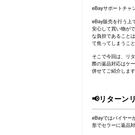
eBayサポートチ
eBay販売を行う
安心して買い物がで
な負担であること
て焦ってしまうこ
そこで今回は、リ
際の返品対応はケ
併せてご紹介しま
📢リターン
eBayではバイヤ
形でセラーに返品