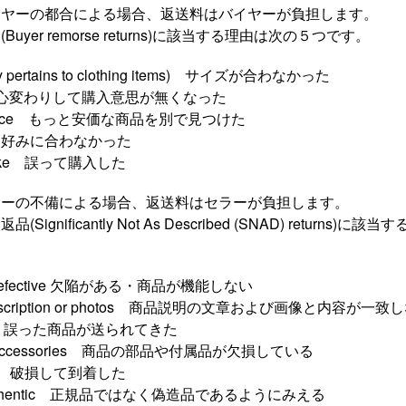
イヤーの都合による場合、返送料はバイヤーが負担します。
yer remorse returns)に該当する理由は次の５つです。
ually pertains to clothing items) サイズが合わなかった
ind 心変わりして購入意思が無くなった
ter price もっと安価な商品を別で見つけた
ike it 好みに合わなかった
istake 誤って購入した
ラーの不備による場合、返送料はセラーが負担します。
gnificantly Not As Described (SNAD) returns)
 or defective 欠陥がある・商品が機能しない
h description or photos 商品説明の文章および画像と内容が一致
sent 誤った商品が送られてきた
s or accessories 商品の部品や付属品が欠損している
aged 破損して到着した
m authentic 正規品ではなく偽造品であるようにみえる