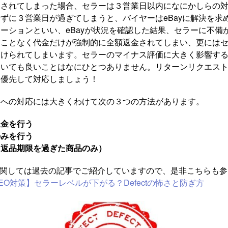
トされてしまった場合、セラーは３営業日以内になにかしらの
ずに３営業日が過ぎてしまうと、バイヤーはeBayに解決を求
ーションといい、eBayが状況を確認した結果、セラーに不備
ことなく代金だけが強制的に全額返金されてしまい、更にはセラー
つけられてしまいます。セラーのマイナス評価に大きく影響す
おいても良いことはなにひとつありません。リターンリクエス
に優先して対応しましょう！
トへの対応には大きくわけて次の３つの方法があります。
返金を行う
のみを行う
（返品期限を過ぎた商品のみ）
t」に関しては過去の記事でご紹介していますので、是非こちらも
EO対策】セラーレベルが下がる？Defectの怖さと防ぎ方