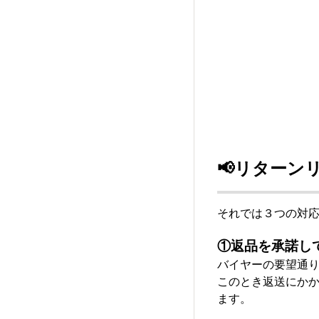
📢リターン
それでは３つの対
①返品を承諾し
バイヤーの要望通
このとき返送にか
ます。