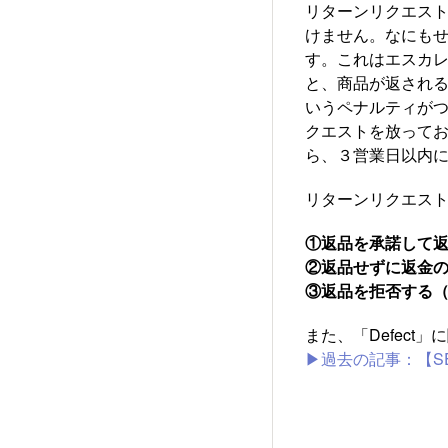
リターンリクエス
けません。なにもせ
す。これはエスカレ
と、商品が返される
いうペナルティが
クエストを放って
ら、３営業日以内
リターンリクエス
①返品を承諾して
②返品せずに返金
③返品を拒否する
また、「Defec
▶過去の記事：【S