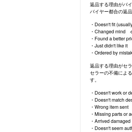
返品する理由がバ
バイヤー都合の返品(Bu
・Doesn't fit (us
・Changed m
・Found a bet
・Just didn't l
・Ordered by m
返品する理由がセ
セラーの不備による返品(Si
す。
・Doesn't work
・Doesn't matc
・Wrong item 
・Missing part
・Arrived dam
・Doesn't see