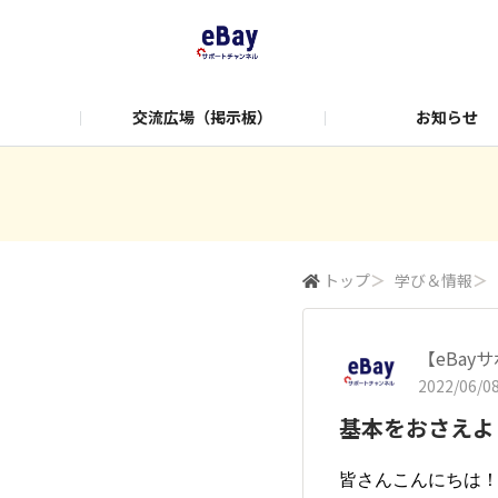
交流広場（掲示板）
お知らせ
学び＆情報
便利ツール
Manag
トップ
＞
学び＆情報
＞
【eBa
2022/06/08
基本をおさえよ
皆さんこんにちは