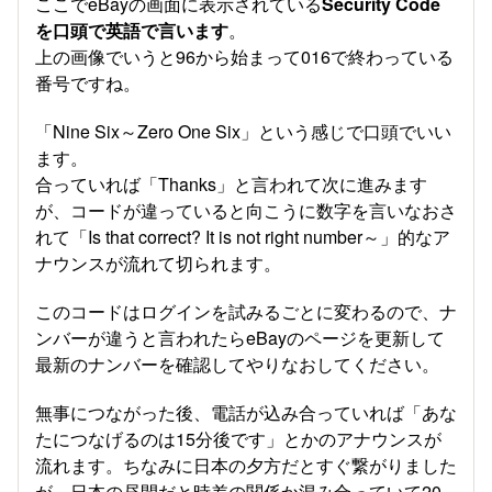
ここでeBayの画面に表示されている
Security Code
を口頭で英語で言います
。
上の画像でいうと96から始まって016で終わっている
番号ですね。
「Nine Six～Zero One Six」という感じで口頭でいい
ます。
合っていれば「Thanks」と言われて次に進みます
が、コードが違っていると向こうに数字を言いなおさ
れて「Is that correct? It is not right number～」的なア
ナウンスが流れて切られます。
このコードはログインを試みるごとに変わるので、ナ
ンバーが違うと言われたらeBayのページを更新して
最新のナンバーを確認してやりなおしてください。
無事につながった後、電話が込み合っていれば「あな
たにつなげるのは15分後です」とかのアナウンスが
流れます。ちなみに日本の夕方だとすぐ繋がりました
が、日本の昼間だと時差の関係か混み合っていて20