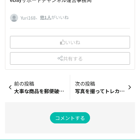
、
他1人
がいいね
Yuri168
いいね
共有する
前の投稿
次の投稿
大事な商品を郵便破損から守る梱包の工夫５選
写真を撮ってトレカをらくらく出品！eBayアプリの画像認識機能！
コメントする