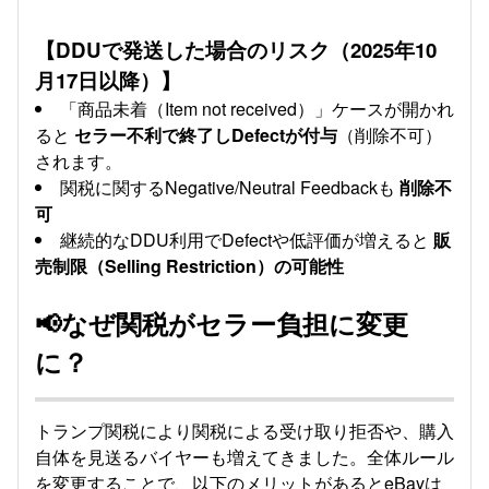
【DDUで発送した場合のリスク（2025年10
月17日以降）】
「商品未着（Item not received）」ケースが開かれ
ると
セラー不利で終了しDefectが付与
（削除不可）
されます。
関税に関するNegative/Neutral Feedbackも
削除不
可
継続的なDDU利用でDefectや低評価が増えると
販
売制限（Selling Restriction）の可能性
📢なぜ関税がセラー負担に変更
に？
トランプ関税により関税による受け取り拒否や、購入
自体を見送るバイヤーも増えてきました。全体ルール
を変更することで、以下のメリットがあるとeBayは